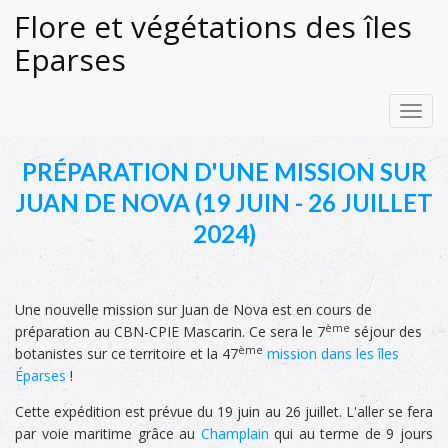
Flore et végétations des îles
Eparses
Toggl
navig
PRÉPARATION D'UNE MISSION SUR
JUAN DE NOVA (19 JUIN - 26 JUILLET
2024)
Une nouvelle mission sur Juan de Nova est en cours de
ème
préparation au CBN-CPIE Mascarin. Ce sera le 7
séjour des
ème
botanistes sur ce territoire et la 47
mission dans les îles
Éparses
!
Cette expédition est prévue du 19 juin au 26 juillet. L'aller se fera
par voie maritime grâce au
Champlain
qui au terme de 9 jours