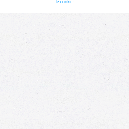
de cookies
envahir les milieux naturels. Si avérée, un
indice (faible, moyenne ou forte) permet
de la quantifier. NA = non applicable
Menace îles
applicable uniquement aux taxons
Éparses
indigènes et cryptogènes, précise le
statut de menace à l’échelle globale des
îles Éparses selon une méthodologie
basée sur celle des listes rouges
régionales de l’IUCN mais adaptée aux
petits territoires. - = non applicable