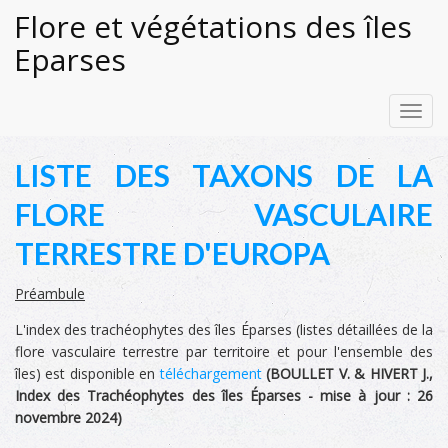
Flore et végétations des îles
Eparses
Toggl
navig
LISTE DES TAXONS DE LA
FLORE VASCULAIRE
TERRESTRE D'EUROPA
Préambule
L'index des trachéophytes des îles Éparses (listes détaillées de la
flore vasculaire terrestre par territoire et pour l'ensemble des
îles) est disponible en
téléchargement
(
BOULLET V. & HIVERT J.,
Index des Trachéophytes des îles Éparses -
mise à jour :
26
novembre 2024
)