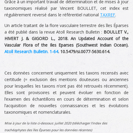
Grâce à un important travail de détermination et de mises à jour
taxonomiques réalisé par Vincent BOULLET, cet index est
régulièrement reversé dans le référentiel national
TAXREF
.
Un article traitant de la flore vasculaire terrestre des îles Éparses
a été publié dans la revue Atoll Research Bulletin :
BOULLET V.,
HIVERT J. & GIGORD L., 2018. An Updated Account of the
Vascular Flora of the Iles Eparses (Southwest Indian Ocean).
Atoll Research Bulletin. 1-64
. 10.5479/si.0077-5630.614.
Ces données concernent uniquement les taxons recensés avec
certitude (= exclusion des mentions douteuses ou anciennes
pour lesquelles les taxons n’ont pas été retrouvés récemment).
Elles sont provisoires et peuvent évoluer en fonction de
l’examen des échantillons en cours de détermination et selon
l’acquisition de nouvelles connaissances et les évolutions
taxonomiques et nomenclaturales.
Mise à jour de la liste ci-dessous: juillet 2020 (télécharger l'index des
trachéophytes des îles Éparses pour les données récentes)