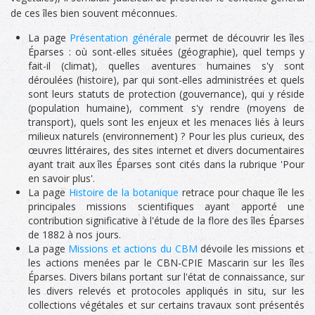
de ces îles bien souvent méconnues.
La page
Présentation générale
permet de découvrir les îles
Éparses : où sont-elles situées (géographie), quel temps y
fait-il (climat), quelles aventures humaines s'y sont
déroulées (histoire), par qui sont-elles administrées et quels
sont leurs statuts de protection (gouvernance), qui y réside
(population humaine), comment s'y rendre (moyens de
transport), quels sont les enjeux et les menaces liés à leurs
milieux naturels (environnement) ? Pour les plus curieux, des
œuvres littéraires, des sites internet et divers documentaires
ayant trait aux îles Éparses sont cités dans la rubrique 'Pour
en savoir plus'.
La page
Histoire de la botanique
retrace pour chaque île les
principales missions scientifiques ayant apporté une
contribution significative à l'étude de la flore des îles Éparses
de 1882 à nos jours.
La page
Missions et actions du CBM
dévoile les missions et
les actions menées par le CBN-CPIE Mascarin sur les îles
Éparses. Divers bilans portant sur l'état de connaissance, sur
les divers relevés et protocoles appliqués in situ, sur les
collections végétales et sur certains travaux sont présentés