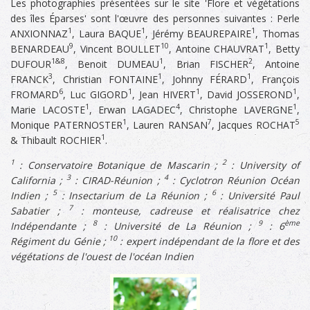
Les photographies présentées sur le site 'Flore et végétations
des îles Éparses' sont l'œuvre des personnes suivantes : Perle
1
1
1
ANXIONNAZ
, Laura BAQUE
, Jérémy BEAUREPAIRE
, Thomas
9
10
1
BENARDEAU
, Vincent BOULLET
, Antoine CHAUVRAT
, Betty
1&8
1
2
DUFOUR
, Benoit DUMEAU
, Brian FISCHER
, Antoine
3
1
1
FRANCK
, Christian FONTAINE
, Johnny FÉRARD
, François
6
1
1
1
FROMARD
, Luc GIGORD
, Jean HIVERT
, David JOSSEROND
,
1
4
1
Marie LACOSTE
, Erwan LAGADEC
, Christophe LAVERGNE
,
1
7
5
Monique PATERNOSTER
, Lauren RANSAN
, Jacques ROCHAT
1
& Thibault ROCHIER
.
1
2
: Conservatoire Botanique de Mascarin ;
: University of
3
4
California ;
: CIRAD-Réunion ;
: Cyclotron Réunion Océan
5
6
Indien ;
: Insectarium de La Réunion ;
: Université Paul
7
Sabatier ;
: monteuse, cadreuse et réalisatrice chez
8
9
ème
Indépendante ;
: Université de La Réunion ;
: 6
10
Régiment du Génie ;
: expert indépendant de la flore et des
végétations de l'ouest de l'océan Indien