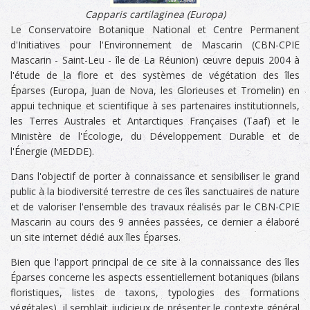
Capparis cartilaginea (Europa)
Le Conservatoire Botanique National et Centre Permanent
d'Initiatives pour l'Environnement de Mascarin (CBN-CPIE
Mascarin - Saint-Leu - île de La Réunion) œuvre depuis 2004 à
l'étude de la flore et des systèmes de végétation des îles
Éparses (Europa, Juan de Nova, les Glorieuses et Tromelin) en
appui technique et scientifique à ses partenaires institutionnels,
les Terres Australes et Antarctiques Françaises (Taaf) et le
Ministère de l'Écologie, du Développement Durable et de
l'Énergie (MEDDE).
Dans l'objectif de porter à connaissance et sensibiliser le grand
public à la biodiversité terrestre de ces îles sanctuaires de nature
et de valoriser l'ensemble des travaux réalisés par le CBN-CPIE
Mascarin au cours des 9 années passées, ce dernier a élaboré
un site internet dédié aux îles Éparses.
Bien que l'apport principal de ce site à la connaissance des îles
Éparses concerne les aspects essentiellement botaniques (bilans
floristiques, listes de taxons, typologies des formations
végétales), il semblait judicieux de présenter le contexte général