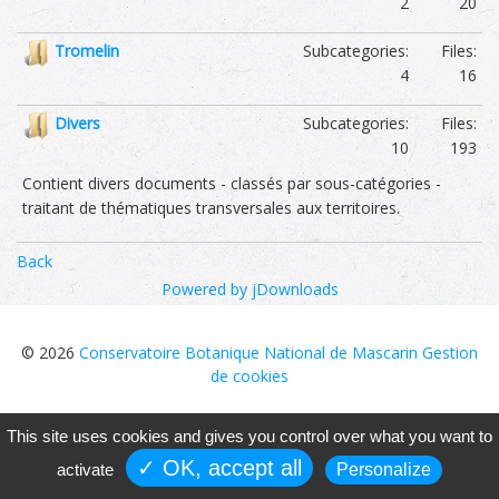
2
20
Subcategories:
Files:
Tromelin
4
16
Subcategories:
Files:
Divers
10
193
Contient divers documents - classés par sous-catégories -
traitant de thématiques transversales aux territoires.
Back
Powered by jDownloads
© 2026
Conservatoire Botanique National de Mascarin
Gestion
de cookies
This site uses cookies and gives you control over what you want to
✓ OK, accept all
activate
Personalize