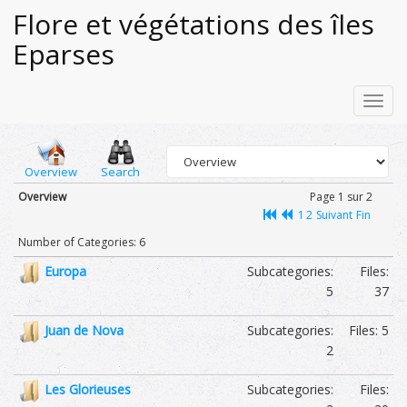
Flore et végétations des îles
Eparses
Toggl
navig
Overview
Search
Overview
Page 1 sur 2
1
2
Suivant
Fin
Number of Categories: 6
Subcategories:
Files:
Europa
5
37
Subcategories:
Files: 5
Juan de Nova
2
Subcategories:
Files:
Les Glorieuses