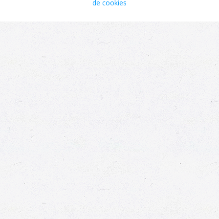
de cookies
envahir les milieux naturels. Si avérée, un
indice (faible, moyenne ou forte) permet
de la quantifier. NA = non applicable
Menace îles
applicable uniquement aux taxons
Éparses
indigènes et cryptogènes, précise le
statut de menace à l’échelle globale des
îles Éparses selon une méthodologie
basée sur celle des listes rouges
régionales de l’IUCN mais adaptée aux
petits territoires. - = non applicable