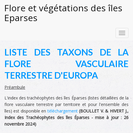
Flore et végétations des îles
Eparses
Toggl
navig
LISTE DES TAXONS DE LA
FLORE VASCULAIRE
TERRESTRE D'EUROPA
Préambule
L'index des trachéophytes des îles Éparses (listes détaillées de la
flore vasculaire terrestre par territoire et pour l'ensemble des
îles) est disponible en
téléchargement
(
BOULLET V. & HIVERT J.,
Index des Trachéophytes des îles Éparses -
mise à jour :
26
novembre 2024
)