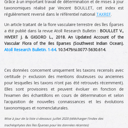
Grâce à un important travail de détermination et de mises à jour
taxonomiques réalisé par Vincent BOULLET, cet index est
régulièrement reversé dans le référentiel national
TAXREF
.
Un article traitant de la flore vasculaire terrestre des îles Éparses
a été publié dans la revue Atoll Research Bulletin :
BOULLET V.,
HIVERT J. & GIGORD L., 2018. An Updated Account of the
Vascular Flora of the Iles Eparses (Southwest Indian Ocean).
Atoll Research Bulletin. 1-64
. 10.5479/si.0077-5630.614.
Ces données concernent uniquement les taxons recensés avec
certitude (= exclusion des mentions douteuses ou anciennes
pour lesquelles les taxons n’ont pas été retrouvés récemment).
Elles sont provisoires et peuvent évoluer en fonction de
l’examen des échantillons en cours de détermination et selon
l’acquisition de nouvelles connaissances et les évolutions
taxonomiques et nomenclaturales.
Mise à jour de la liste ci-dessous: juillet 2020 (télécharger l'index des
trachéophytes des îles Éparses pour les données récentes)