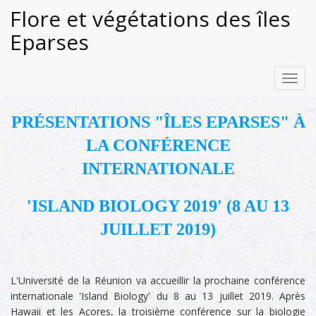
Flore et végétations des îles
Eparses
Toggl
navig
PRÉSENTATIONS "ÎLES EPARSES"
À
LA CONFÉRENCE
INTERNATIONALE
'ISLAND BIOLOGY 2019' (8 AU 13
JUILLET 2019)
L'Université de la Réunion va accueillir la prochaine conférence
internationale 'Island Biology' du 8 au 13 juillet 2019. Après
Hawaii et les Açores, la troisième conférence sur la biologie