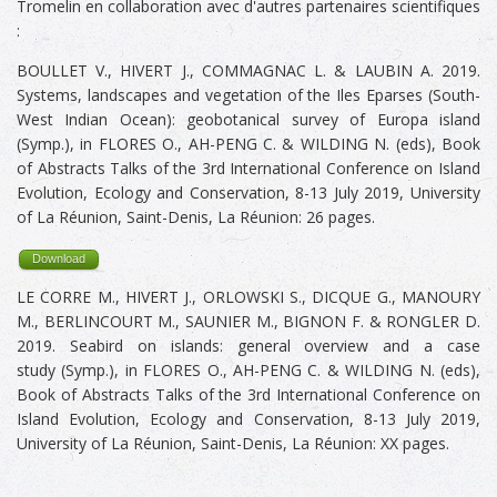
Tromelin
en collaboration avec d'autres partenaires scientifiques
:
BOULLET V., HIVERT J., COMMAGNAC L. & LAUBIN A. 2019.
Systems, landscapes and vegetation of the Iles Eparses (South-
West Indian Ocean): geobotanical survey of Europa island
(Symp.), in FLORES O., AH-PENG C. & WILDING N. (eds), Book
of Abstracts Talks of the 3rd International Conference on Island
Evolution, Ecology and Conservation, 8-13 July 2019, University
of La Réunion, Saint-Denis, La Réunion: 26 pages.
Download
LE CORRE M., HIVERT J., ORLOWSKI S., DICQUE G., MANOURY
M., BERLINCOURT M., SAUNIER M., BIGNON F. & RONGLER D.
2019. Seabird on islands: general overview and a case
study
(Symp.), in FLORES O., AH-PENG C. & WILDING N. (eds),
Book of Abstracts Talks of the 3rd International Conference on
Island Evolution, Ecology and Conservation, 8-13 July 2019,
University of La Réunion, Saint-Denis, La Réunion: XX pages.