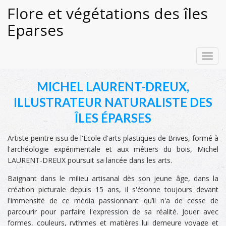
Flore et végétations des îles
Eparses
Toggl
navig
MICHEL LAURENT-DREUX,
ILLUSTRATEUR NATURALISTE DES
ÎLES ÉPARSES
Artiste peintre issu de l'Ecole d'arts plastiques de Brives, formé à
l'archéologie expérimentale et aux métiers du bois, Michel
LAURENT-DREUX poursuit sa lancée dans les arts.
Baignant dans le milieu artisanal dès son jeune âge, dans la
création picturale depuis 15 ans, il s'étonne toujours devant
l'immensité de ce média passionnant qu’il n'a de cesse de
parcourir pour parfaire l'expression de sa réalité. Jouer avec
formes, couleurs, rythmes et matières lui demeure voyage et