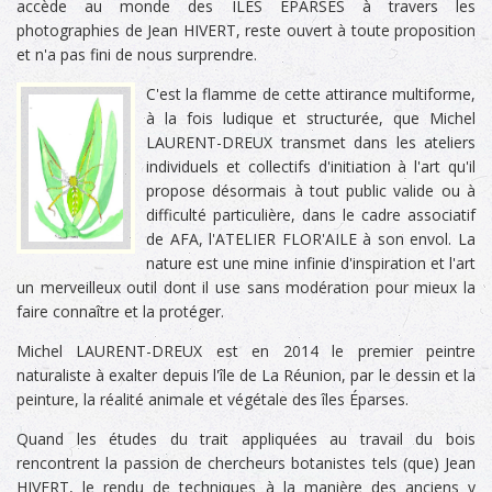
accède au monde des ÎLES ÉPARSES à travers les
photographies de Jean HIVERT, reste ouvert à toute proposition
et n'a pas fini de nous surprendre.
C'est la flamme de cette attirance multiforme,
à la fois ludique et structurée, que Michel
LAURENT-DREUX transmet dans les ateliers
individuels et collectifs d'initiation à l'art qu'il
propose désormais à tout public valide ou à
difficulté particulière, dans le cadre associatif
de AFA, l'ATELIER FLOR'AILE à son envol. La
nature est une mine infinie d'inspiration et l'art
un merveilleux outil dont il use sans modération pour mieux la
faire connaître et la protéger.
Michel LAURENT-DREUX est en 2014 le premier peintre
naturaliste à exalter depuis l'île de La Réunion, par le dessin et la
peinture, la réalité animale et végétale des îles Éparses.
Quand les études du trait appliquées au travail du bois
rencontrent la passion de chercheurs botanistes tels (que) Jean
HIVERT, le rendu de techniques à la manière des anciens y