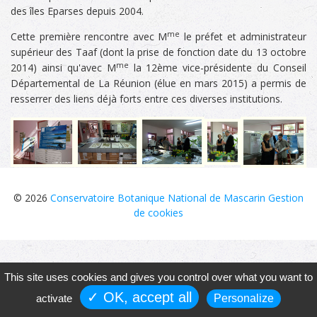
des îles Eparses depuis 2004.
me
Cette première rencontre avec M
le préfet et administrateur
supérieur des Taaf (dont la prise de fonction date du 13 octobre
me
2014) ainsi qu'avec M
la 12ème vice-présidente du Conseil
Départemental de La Réunion (élue en mars 2015) a permis de
resserrer des liens déjà forts entre ces diverses institutions.
© 2026
Conservatoire Botanique National de Mascarin
Gestion
de cookies
This site uses cookies and gives you control over what you want to
✓ OK, accept all
activate
Personalize