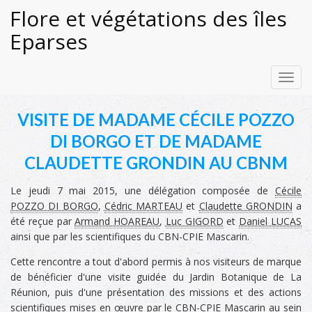
Flore et végétations des îles
Eparses
Toggl
navig
VISITE DE MADAME CÉCILE POZZO
DI BORGO ET DE MADAME
CLAUDETTE GRONDIN AU CBNM
Le jeudi 7 mai 2015, une délégation composée de
Cécile
POZZO DI BORGO
,
Cédric MARTEAU
et
Claudette GRONDIN
a
été reçue par
Armand HOAREAU
,
Luc GIGORD
et
Daniel LUCAS
ainsi que par les scientifiques du CBN-CPIE Mascarin.
Cette rencontre a tout d'abord permis à nos visiteurs de marque
de bénéficier d'une visite guidée du Jardin Botanique de La
Réunion, puis d'une présentation des missions et des actions
scientifiques mises en œuvre par le CBN-CPIE Mascarin au sein