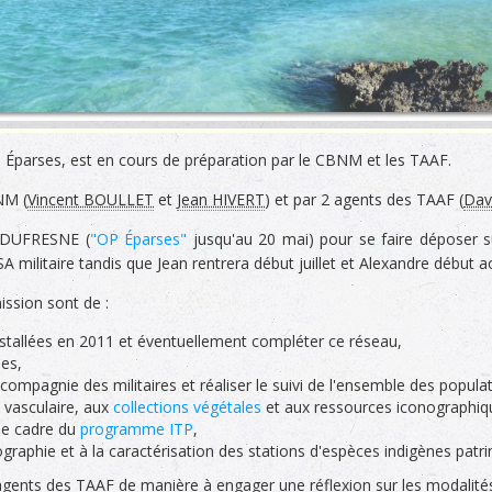
s Éparses, est en cours de préparation par le CBNM et les TAAF.
NM (
Vincent BOULLET
et
Jean HIVERT
) et par 2 agents des TAAF (
Dav
n DUFRESNE (
"OP Éparses"
jusqu'au 20 mai) pour se faire déposer s
 militaire tandis que Jean rentrera début juillet et Alexandre début a
ission sont de :
nstallées en 2011 et éventuellement compléter ce réseau,
es,
compagnie des militaires et réaliser le suivi de l'ensemble des popul
e vasculaire, aux
collections végétales
et aux ressources iconographiq
le cadre du
programme ITP
,
graphie et à la caractérisation des stations d'espèces indigènes pat
 agents des TAAF de manière à engager une réflexion sur les modalité