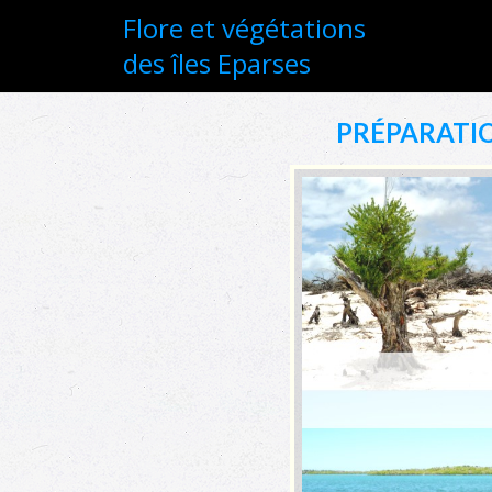
Flore et végétations
des îles Eparses
PRÉPARATIO