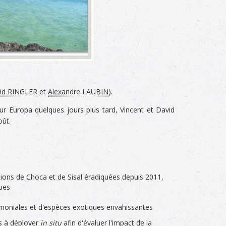
id RINGLER
et
Alexandre LAUBIN
).
ur Europa quelques jours plus tard, Vincent et David
oût.
ations de Choca et de Sisal éradiquées depuis 2011,
ues
rimoniales et d'espèces exotiques envahissantes
s à déployer
in situ
afin d'évaluer l'impact de la