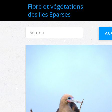
Flore et végétations
des îles Eparses
AU