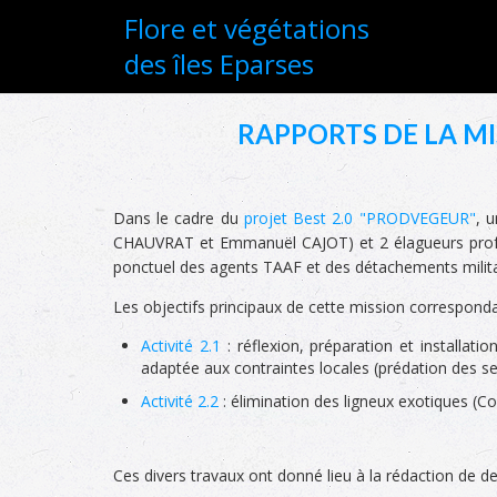
Flore et végétations
des îles Eparses
RAPPORTS DE LA M
Dans le cadre du
projet Best 2.0 "PRODVEGEUR"
, 
CHAUVRAT et Emmanuël CAJOT) et 2 élagueurs profe
ponctuel des agents TAAF et des détachements milita
Les objectifs principaux de cette mission correspondai
Activité 2.1
: réflexion, préparation et installati
adaptée aux contraintes locales (prédation des sem
Activité 2.2
: élimination des ligneux exotiques (Co
Ces divers travaux ont donné lieu à la rédaction de 