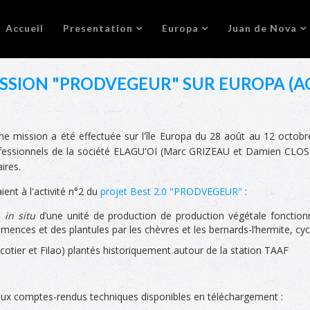
Accueil
Presentation
Europa
Juan de Nova
ISSION "PRODVEGEUR" SUR EUROPA (A
une mission a été effectuée sur l'île Europa du 28 août au 12 octo
ssionnels de la société ELAGU'OI (Marc GRIZEAU et Damien CLOSSON
ires.
ent à l'activité n°2 du
projet Best 2.0 "PRODVEGEUR"
:
on
in situ
d’une unité de production de production végétale fonctionne
ences et des plantules par les chèvres et les bernards-l’hermite, cyc
cotier et Filao) plantés historiquement autour de la station TAAF
deux comptes-rendus techniques disponibles en téléchargement :