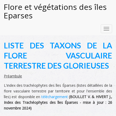
Flore et végétations des îles
Eparses
Toggl
navig
LISTE DES TAXONS DE LA
FLORE VASCULAIRE
TERRESTRE DES GLORIEUSES
Préambule
L'index des trachéophytes des îles Éparses (listes détaillées de la
flore vasculaire terrestre par territoire et pour l'ensemble des
îles) est disponible en
téléchargement
(
BOULLET V. & HIVERT J.,
Index des Trachéophytes des îles Éparses -
mise à jour :
26
novembre 2024
)