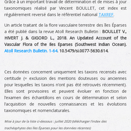
Grâce à un important travail de détermination et de mises à jour
taxonomiques réalisé par Vincent BOULLET, cet index est
régulièrement reversé dans le référentiel national
TAXREF
.
Un article traitant de la flore vasculaire terrestre des îles Éparses
a été publié dans la revue Atoll Research Bulletin :
BOULLET V.,
HIVERT J. & GIGORD L., 2018. An Updated Account of the
Vascular Flora of the Iles Eparses (Southwest Indian Ocean).
Atoll Research Bulletin. 1-64
. 10.5479/si.0077-5630.614.
Ces données concernent uniquement les taxons recensés avec
certitude (= exclusion des mentions douteuses ou anciennes
pour lesquelles les taxons n’ont pas été retrouvés récemment).
Elles sont provisoires et peuvent évoluer en fonction de
l’examen des échantillons en cours de détermination et selon
l’acquisition de nouvelles connaissances et les évolutions
taxonomiques et nomenclaturales.
Mise à jour de la liste ci-dessous : juillet 2020 (télécharger l'index des
trachéophytes des îles Éparses pour les données récentes)