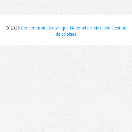
Invasibilité
applicable uniquement aux taxons
exotiques, indique la capacité du taxon à
envahir les milieux naturels. Si avérée, un
indice (faible, moyenne ou forte) permet
© 2026
Conservatoire Botanique National de Mascarin
Gestion
de la quantifier. NA = non applicable
de cookies
Menace îles
applicable uniquement aux taxons
Éparses
indigènes et cryptogènes, précise le
statut de menace à l’échelle globale des
îles Éparses selon une méthodologie
basée sur celle des listes rouges
régionales de l’IUCN mais adaptée aux
petits territoires. - = non applicable