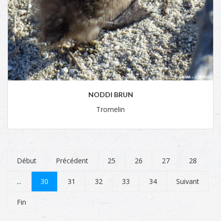
NODDI BRUN
Tromelin
Début
Précédent
25
26
27
28
...
30
31
32
33
34
Suivant
Fin