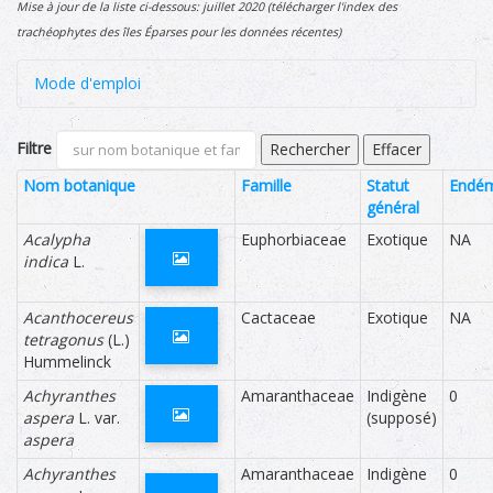
Mise à jour de la liste ci-dessous: juillet 2020 (télécharger l'index des
trachéophytes des îles Éparses pour les données récentes)
Mode d'emploi
Un filtre permet d'effectuer une recherche sur les champs
Filtre
Rechercher
Effacer
'Nom botanique' ou 'Famille'.
Nom botanique
Famille
Statut
Endém
Il est possible de classer les données par ordre
général
alphabétique en cliquant sur les titres des champs en
Acalypha
Euphorbiaceae
Exotique
NA
police bleue ('Nom botanique', 'Famille', 'Statut général',
indica
L.
'Endémicité', 'Rareté', 'Menace').
Acanthocereus
Cactaceae
Exotique
NA
Voici la liste des champs d'informations et leur
tetragonus
(L.)
signification :
Hummelinck
Nom
indique le nom complet du taxon = genre
Achyranthes
Amaranthaceae
Indigène
0
botanique
/ espèce / sous-espèce (subsp.) ou
aspera
L. var.
(supposé)
variété (var.) / nom d'auteur. Les taxons
aspera
présentant un doute sur leur
Achyranthes
Amaranthaceae
Indigène
0
détermination sont indiqués par 'sp.' (du