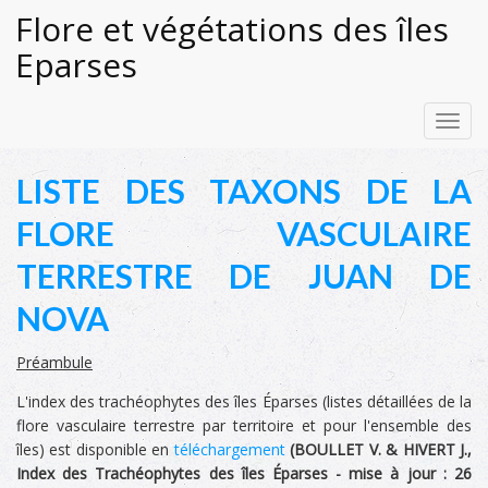
Flore et végétations des îles
Eparses
Toggl
navig
LISTE DES TAXONS DE LA
FLORE VASCULAIRE
TERRESTRE DE JUAN DE
NOVA
Préambule
L'index des trachéophytes des îles Éparses (listes détaillées de la
flore vasculaire terrestre par territoire et pour l'ensemble des
îles) est disponible en
téléchargement
(
BOULLET V. & HIVERT J.,
Index des Trachéophytes des îles Éparses -
mise à jour :
26