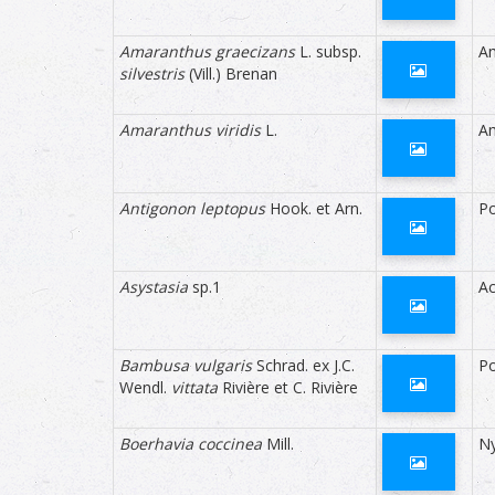
(faibl
Amaranthus graecizans
L. subsp.
A
Menace îles Éparses
applic
silvestris
(Vill.) Brenan
selon 
applica
Amaranthus viridis
L.
A
Antigonon leptopus
Hook. et Arn.
P
Asystasia
sp.1
A
Bambusa vulgaris
Schrad. ex J.C.
P
Wendl.
vittata
Rivière et C. Rivière
Boerhavia coccinea
Mill.
Ny