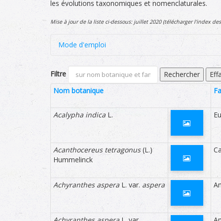
les évolutions taxonomiques et nomenclaturales.
Mise à jour de la liste ci-dessous: juillet 2020 (télécharger l'index 
Mode d'emploi
Un filtre permet d'effectuer une recherche sur le
Filtre
Rechercher
Eff
Il est possible de classer les données par ordr
Nom botanique
Fa
'Endémicité', 'Rareté', 'Menace').
Acalypha indica
L.
Eu
Voici la liste des champs d'informations et leur sign
Nom botanique
indiqu
présent
Acanthocereus tetragonus
(L.)
C
par 'cf.
Hummelinck
Icône 'Photo'
cliquer
Achyranthes aspera
L. var.
aspera
A
Famille
famille
Statut général
indique
doute 
Achyranthes aspera
L. var.
en part
A