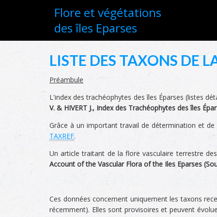
Flore et végétations
des îles Eparses
LISTE DES TAXONS DE L
Préambule
L'index des trachéophytes des îles Éparses (listes déta
V. & HIVERT J., Index des Trachéophytes des îles Épa
Grâce à un important travail de détermination et de
TAXREF
.
Un article traitant de la flore vasculaire terrestre d
Account of the Vascular Flora of the Iles Eparses (S
Ces données concernent uniquement les taxons recen
récemment). Elles sont provisoires et peuvent évolue