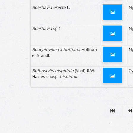
Boerhavia erecta
L.
Ny
Boerhavia
sp.1
Ny
Bougainvillea x buttiana
Holttum
Ny
et Standl.
Bulbostylis hispidula
(Vahl) R.W.
C
Haines subsp.
hispidula