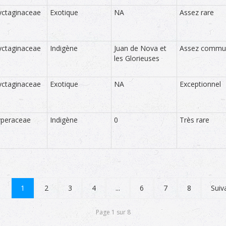
ctaginaceae
Exotique
NA
Assez rare
ctaginaceae
Indigène
Juan de Nova et
Assez commu
les Glorieuses
ctaginaceae
Exotique
NA
Exceptionnel
yperaceae
Indigène
0
Très rare
1
2
3
4
...
6
7
8
Suiv
Page 1 sur 8