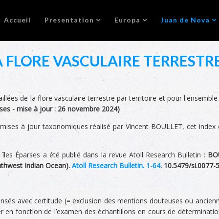
Accueil
Presentation
Europa
Juan de Nova
A FLORE VASCULAIRE TERRESTR
illées de la flore vasculaire terrestre par territoire et pour l'ensemble
rses -
mise à jour :
26 novembre 2024
)
 mises à jour taxonomiques réalisé par Vincent BOULLET, cet index es
es îles Éparses a été publié dans la revue Atoll Research Bulletin :
BOU
outhwest Indian Ocean).
Atoll Research Bulletin. 1-64
. 10.5479/si.0077-
sés avec certitude (= exclusion des mentions douteuses ou anciennes
r en fonction de l’examen des échantillons en cours de détermination