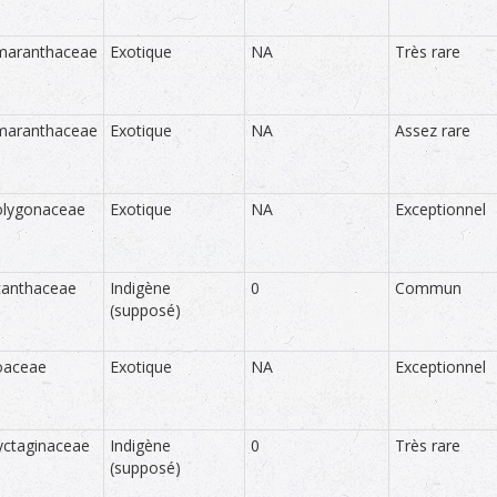
e, moyenne ou forte) permet de la quantifier. NA = non applicable
maranthaceae
Exotique
NA
Très rare
able uniquement aux taxons indigènes et cryptogènes, précise le stat
une méthodologie basée sur celle des listes rouges régionales de l’I
ble
maranthaceae
Exotique
NA
Assez rare
olygonaceae
Exotique
NA
Exceptionnel
canthaceae
Indigène
0
Commun
(supposé)
oaceae
Exotique
NA
Exceptionnel
ctaginaceae
Indigène
0
Très rare
(supposé)