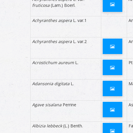
fruticosa
(Lam.) Boerl.
Endémicité
applic
Indien.
Achyranthes aspera
L. var.1
A
Rareté
indice
niveau
commun
‘Dispar
Achyranthes aspera
L. var.2
A
Menace
applic
méthod
Acrostichum aureum
L.
Pt
Distribution Iles Eparses
indiqu
Glorie
Cliquer sur l'
icône 'Info'
pour afficher d'autres cha
Adansonia digitata
L.
M
Distribution générale
indique
Statut spontané
indiqu
Agave sisalana
Perrine
A
précise
Statut cultural
indique
dans se
Albizia lebbeck
(L.) Benth.
F
Invasibilité
applic