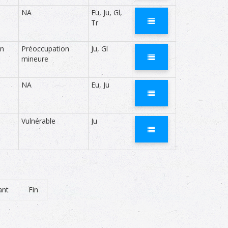
NA
Eu, Ju, Gl,
Tr
n
Préoccupation
Ju, Gl
mineure
NA
Eu, Ju
Vulnérable
Ju
ant
Fin