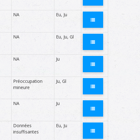
NA
Eu, Ju
ut de menace à l’échelle globale des îles Éparses
UCN mais adaptée aux petits territoires. - = non
NA
Eu, Ju, Gl
NA
Ju
Préoccupation
Ju, Gl
mineure
NA
Ju
Données
Eu, Ju
insuffisantes