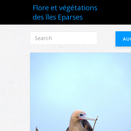
Flore et végétations
des îles Eparses
AU