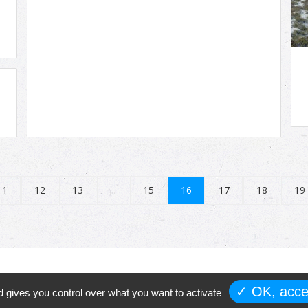
11
12
13
...
15
16
17
18
19
in
Gestion de cookies
✓ OK, accep
d gives you control over what you want to activate