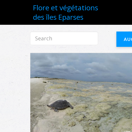
Flore et végétations
des îles Eparses
AU