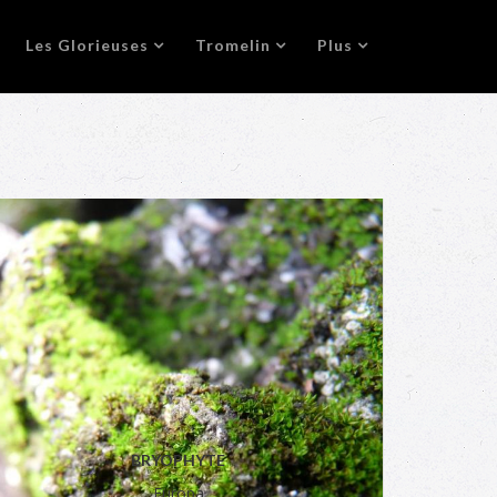
Les Glorieuses
Tromelin
Plus
BRYOPHYTE
Europa