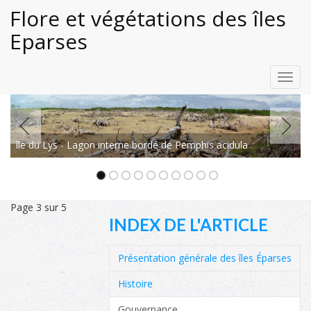
Flore et végétations des îles
Eparses
Toggl
navig
île du Lys - Lagon interne bordé de Pemphis acidula
Page 3 sur 5
INDEX DE L'ARTICLE
Présentation générale des îles Éparses
Histoire
Gouvernance