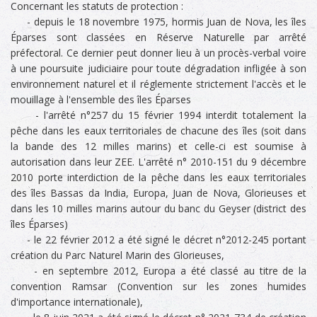
Concernant les statuts de protection :
- depuis le 18 novembre 1975, hormis Juan de Nova, les îles
Éparses sont classées en Réserve Naturelle par arrêté
préfectoral. Ce dernier peut donner lieu à un procès-verbal voire
à une poursuite judiciaire pour toute dégradation infligée à son
environnement naturel et il réglemente strictement l'accès et le
mouillage à l'ensemble des îles Éparses
- l'arrêté n°257 du 15 février 1994 interdit totalement la
pêche dans les eaux territoriales de chacune des îles (soit dans
la bande des 12 milles marins) et celle-ci est soumise à
autorisation dans leur ZEE. L'arrêté n° 2010-151 du 9 décembre
2010 porte interdiction de la pêche dans les eaux territoriales
des îles Bassas da India, Europa, Juan de Nova, Glorieuses et
dans les 10 milles marins autour du banc du Geyser (district des
îles Éparses)
- le 22 février 2012 a été signé le décret n°2012-245 portant
création du Parc Naturel Marin des Glorieuses,
- en septembre 2012, Europa a été classé au titre de la
convention Ramsar (Convention sur les zones humides
d'importance internationale),