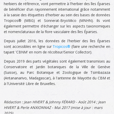
herbiers de référence, vont permettre à l'herbier des îles Éparses
de bénéficier d'un rayonnement international grâce notamment
à la saisie des étiquettes d'herbier au sein des bases de données
Tropicos® (MBG) et Sonnerat-BryoMico (MNHN). Ils vont
également permettre d'échanger sur les aspects taxonomiques
et nomenclaturaux de la flore vasculaire des îles Éparses.
Depuis juillet 2016, les données de l'herbier des îles Éparses
sont accessibles en ligne sur
Tropicos®
(faire une recherche en
tapant 'CBNM' en nom de récolteur/Senior Collector).
Depuis 2019 des parts végétales sont également transmises au
Conservatoire et Jardin botaniques de la Ville de Genève
(Suisse), au Parc Botanique et Zoologique de Tsimbazaza
(Antananarivo, Madagascar), à l'antenne de Mayotte du CBM et
à l'Université Libre de Bruxelles.
Rédaction : Jean HIVERT & Johnny FÉRARD -
Août 2014 ; Jean
HIVERT & Perle ANXIONNAZ - Mai 2017 (mise à jour : mars
2025)