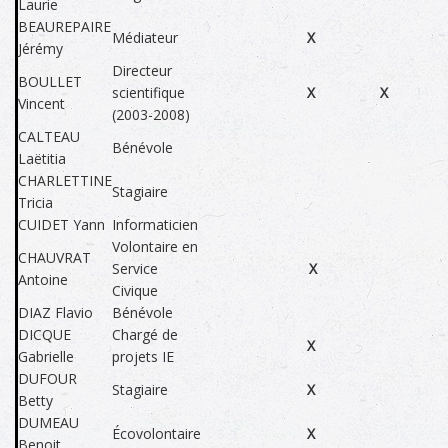
Laurie
BEAUREPAIRE
Médiateur
X
Jérémy
Directeur
BOULLET
scientifique
X
X
Vincent
(2003-2008)
CALTEAU
Bénévole
Laëtitia
CHARLETTINE
Stagiaire
Tricia
CUIDET Yann
Informaticien
Volontaire en
CHAUVRAT
Service
X
Antoine
Civique
DIAZ Flavio
Bénévole
DICQUE
Chargé de
X
Gabrielle
projets IE
DUFOUR
Stagiaire
X
Betty
DUMEAU
Écovolontaire
X
Benoit