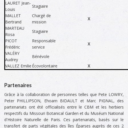
LAURET Jean-
Stagiaire
Louis
MALLET
Chargé de
X
Bertrand
mission
MARTEAU
Stagiaire
Rosa
PICOT
Responsable
X
Frédéric
service
VALÉRY
Bénévole
Audrey
VALLEZ Emilie
Écovolontaire
X
Partenaires
Grâce à la collaboration de personnes telles que Pete LOWRY,
Peter PHILLIPSON, Ehoarn BIDAULT et Marc PIGNAL, des
partenariats ont été officialisés entre le CBM et les herbiers
respectifs du Missouri Botanical Garden et du Muséum National
d'Histoire Naturelle de Paris. Ces partenariats, basés sur le
transfert de parts végétales des îles Éparses auprès de ces 2