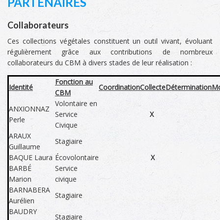
PARTENAIRES
Collaborateurs
Ces collections végétales constituent un outil vivant, évoluant
régulièrement grâce aux contributions de nombreux
collaborateurs du CBM à divers stades de leur réalisation :
Fonction au
Identité
Coordination
Collecte
Détermination
Mo
CBM
Volontaire en
ANXIONNAZ
Service
X
Perle
Civique
ARAUX
Stagiaire
Guillaume
BAQUE Laura
Écovolontaire
X
BARBÉ
Service
Marion
civique
BARNABERA
Stagiaire
Aurélien
BAUDRY
Stagiaire