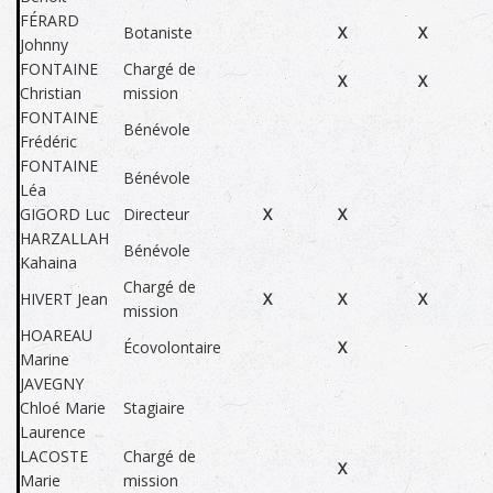
FÉRARD
Botaniste
X
X
Johnny
FONTAINE
Chargé de
X
X
Christian
mission
FONTAINE
Bénévole
Frédéric
FONTAINE
Bénévole
Léa
GIGORD Luc
Directeur
X
X
HARZALLAH
Bénévole
Kahaina
Chargé de
HIVERT Jean
X
X
X
mission
HOAREAU
Écovolontaire
X
Marine
JAVEGNY
Chloé Marie
Stagiaire
Laurence
LACOSTE
Chargé de
X
Marie
mission