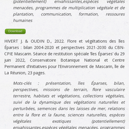
(potentiellement) envahissantes,
espèces végétales
menacées, p
rogrammes de multiplication végétale et de
plantation, communication, formation, ressoures
humaines
Download
HIVERT J. & OUDIN D., 2022. Flore et végétations des îles
Éparses : bilan 2004-2020 et perspectives 2021-2030 du CBN-
CPIE Mascarin. Séance de restitution spéciale ‘îles Éparses’ du 29
juin 2022, Conservatoire Botanique National et Centre
Permanent d’Initiatives pour l’Environnement de Mascarin, île de
La Réunion, 23 pages.
Mots-clés : présentation,
îles Éparses, bilan,
perspectives, missions de terrain,
flore vasculaire
terrestre
, habitats et végétations, c
ollections végétales,
s
uivi de la dynamique des végétations naturelles et
perturbées, s
emences dans les laisses de mer, r
elations
entre la flore et la faune, s
ciences naturelles, e
spèces
végétales exotiques (potentiellement)
envahissantes,
espèces végétales menacées, p
rogrammes