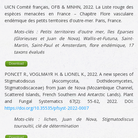
UICN Comité français, OFB & MNHN, 2022. La Liste rouge des
espèces menacées en France – Chapitre Flore vasculaire
endémique des petits territoires d'outre-mer. Paris, France.
Mots-clés :
Petits territoires d'outre mer, îles Eparses
(Glorieuses et Juan de Nova), Wallis-et-Futuna, Saint-
Martin, Saint-Paul et Amsterdam, flore endémique, 17
taxons évalués
Download
PONCET R., VOGLMAYR H. & LIONEL K., 2022. A new species of
Stigmatodiscus (Ascomycota, Dothideomycetes,
Stigmatodiscaceae) from Juan de Nova (Mozambique Channel,
Scattered Islands, French Southern And Antarctic Lands). Plant
and Fungal Systematics 67(2): 55-62, 2022. DOI:
https://doi.org/10.35535/pfsyst-2022-0007
Mots-clés : lichen,
Juan de Nova,
Stigmatodiscus
touroultii, clé de détermination
Download