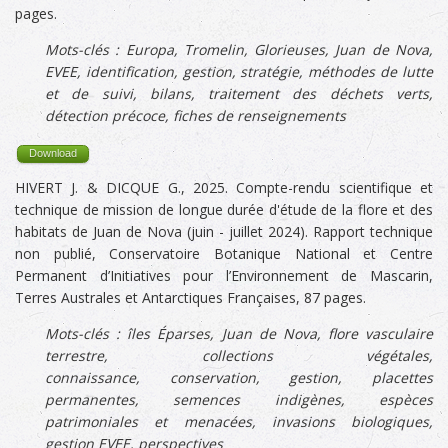
pages.
Mots-clés :
Europa,
Tromelin, Glorieuses, Juan de Nova,
EVEE, identification, gestion, stratégie, méthodes de lutte
et de suivi, bilans, traitement des déchets verts,
détection précoce, fiches de renseignements
Download
HIVERT J. & DICQUE G., 2025. Compte-rendu scientifique et
technique de mission de longue durée d'étude de la flore et des
habitats de Juan de Nova (juin - juillet 2024). Rapport technique
non publié, Conservatoire Botanique National et Centre
Permanent d’Initiatives pour l’Environnement de Mascarin,
Terres Australes et Antarctiques Françaises, 87 pages.
Mots-clés : île
s Éparses,
Juan de Nova,
f
lore vasculaire
terrestre, collections végétales,
connaissance
,
conservation, gestion,
placettes
permanentes,
semences indigènes, espèces
patrimoniales et menacées, invasions biologiques,
gestion EVEE, perspectives