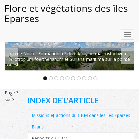
Flore et végétations des îles
Eparses
Toggl
navig
île du Lys - Lagon interne bordé de Pemphis acidula
Page 3
INDEX DE L'ARTICLE
sur 3
Missions et actions du CBM dans les îles Éparses
Bilans
Rapports du CBM