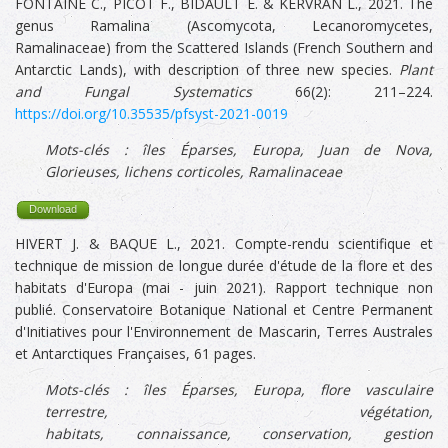
FONTAINE C., PICOT F., BIDAULT E. & KERVRAN L., 2021. The
genus Ramalina (Ascomycota, Lecanoromycetes,
Ramalinaceae) from the Scattered Islands (French Southern and
Antarctic Lands), with description of three new species.
Plant
and Fungal Systematics
66(2): 211–224.
https://doi.org/10.35535/pfsyst-2021-0019
Mots-clés :
îles Éparses,
Europa, Juan de Nova,
Glorieuses, lichens corticoles, Ramalinaceae
Download
HIVERT J. & BAQUE L., 2021. Compte-rendu scientifique et
technique de mission de longue durée d'étude de la flore et des
habitats d'Europa (mai - juin 2021). Rapport technique non
publié. Conservatoire Botanique National et Centre Permanent
d'Initiatives pour l'Environnement de Mascarin, Terres Australes
et Antarctiques Françaises, 61 pages.
Mots-clés :
îles Éparses,
Europa, f
lore vasculaire
terrestre,
végétation,
habitats,
connaissance
,
conservation, gestion