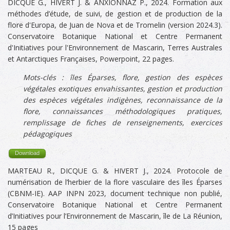
DICQUE G., HIVERT J. & ANXIONNAZ P., 2024. Formation aux
méthodes d’étude, de suivi, de gestion et de production de la
flore d'Europa, de Juan de Nova et de Tromelin (version 2024.3).
Conservatoire Botanique National et Centre Permanent
d'Initiatives pour l'Environnement de Mascarin, Terres Australes
et Antarctiques Françaises, Powerpoint, 22 pages.
Mots-clés :
îles Éparses, flore, gestion des espèces
végétales exotiques envahissantes, gestion et production
des espèces végétales indigènes,
reconnaissance de la
flore, connaissances méthodologiques pratiques,
remplissage de fiches de renseignements, exercices
pédagogiques
Download
MARTEAU R., DICQUE G. & HIVERT J., 2024. Protocole de
numérisation de l’herbier de la flore vasculaire des îles Éparses
(CBNM-IE). AAP INPN 2023, document technique non publié,
Conservatoire Botanique National et Centre Permanent
d’Initiatives pour l’Environnement de Mascarin, île de La Réunion,
15 pages