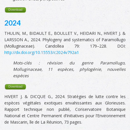
Download
2024
THULIN, M., BIDAULT E., BOULLET V., HEIDARI N., HIVERT J. &
LARSSON A., 2024. Phylogeny and systematics of Paramollugo
(Molluginaceae). Candollea 79: 179–228. DOI:
http://dx.doi.org/10.15553/c2024v792a1
Mots-clés :
révision du genre
Paramollugo,
Molluginaceae, 11 espèces, phylogénie, nouvelles
espèces
Download
HIVERT J. & DICQUE G., 2024. Stratégies de lutte contre les
espèces végétales exotiques envahissantes aux Glorieuses.
Rapport technique non publié, Conservatoire Botanique
National et Centre Permanent d’Initiatives pour l’Environnement
de Mascarin, île de La Réunion, 73 pages.