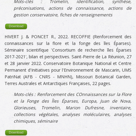
Mots-clés :
Tromelin
, identification, synthèse,
préconisations, actions de connaissance, actions de
gestion conservatoire, fiches de renseignements
Download
HIVERT J. & PONCET R., 2022. RECOFFIE (Renforcement des
connaissances sur la flore et la fonge des îles Éparses).
Séminaire scientifique 'Consortium de recherche îles Éparses
2017-2021', bilan et perspectives. Saint-Pierre de La Réunion, 27
et 28 janvier 2022. Conservatoire Botanique National et Centre
Permanent d'Initiatives pour l'Environnement de Mascarin, UMS
PatriNat (AFB - CNRS - MNHN), Missouri Botanical Garden,
Terres Australes et Antarctiques Françaises, 22 pages.
Mots-clés :
Renforcement des COnnaissances sur la Flore
et la Fonge des Îles Éparses, Europa, Juan de Nova,
Glorieuses, Tromelin, Marion Dufresne, inventaire,
collections végétales, analyses moléculaires, analyses
chimiques
, séminaire
Download