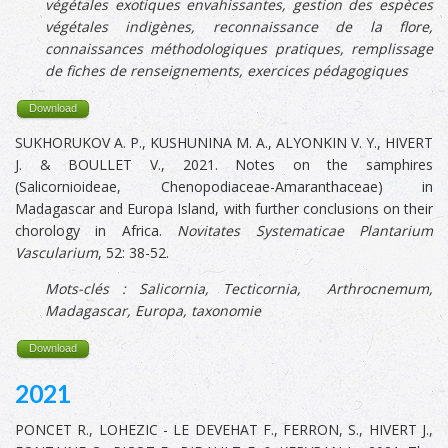
végétales exotiques envahissantes, gestion des espèces
végétales indigènes,
reconnaissance de la flore,
connaissances méthodologiques pratiques, remplissage
de fiches de renseignements, exercices pédagogiques
Download
SUKHORUKOV A. P., KUSHUNINA M. A., ALYONKIN V. Y., HIVERT
J. & BOULLET V., 2021. Notes on the samphires
(Salicornioideae, Chenopodiaceae-Amaranthaceae) in
Madagascar and Europa Island, with further conclusions on their
chorology in Africa.
Novitates Systematicae Plantarium
Vascularium
, 52: 38-52.
Mots-clés : Salicornia, Tecticornia,
Arthrocnemum,
Madagascar, Europa, taxonomie
Download
2021
PONCET R., LOHEZIC - LE DEVEHAT F., FERRON, S., HIVERT J.,