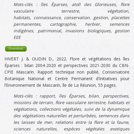
Mots-clés :
îles Éparses, atoll des
Glorieuses,
f
lore
vasculaire terrestre,
végétation,
habitats,
connaissance
,
conservation, gestion,
placettes
permanentes, cartographie,
herbier, semences
indigènes, patrimonial, invasions biologiques, gestion
EEE
Download
HIVERT J. & OUDIN D., 2022. Flore et végétations des îles
Éparses : bilan 2004-2020 et perspectives 2021-2030 du CBN-
CPIE Mascarin. Rapport technique non publié, Conservatoire
Botanique National et Centre Permanent d’Initiatives pour
l’Environnement de Mascarin, île de La Réunion, 55 pages.
Mots-clés : rapport,
îles Éparses, bilan, perspectives,
missions de terrain,
flore vasculaire terrestre
, habitats et
végétations, c
ollections végétales, s
uivi de la dynamique
des végétations naturelles et perturbées, s
emences dans
les laisses de mer, r
elations entre la flore et la faune,
s
ciences naturelles, e
spèces végétales exotiques