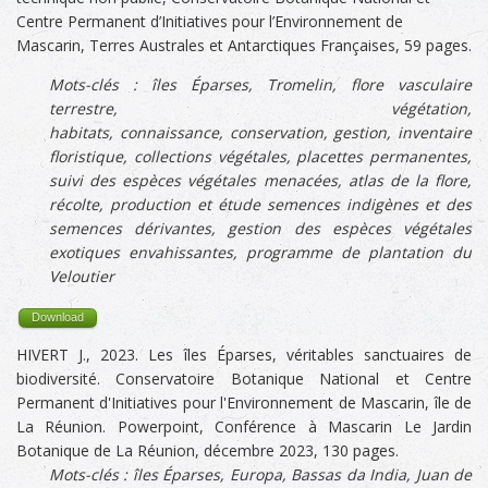
Centre Permanent d’Initiatives pour l’Environnement de
Mascarin, Terres Australes et Antarctiques Françaises, 59 pages.
Mots-clés :
îles Éparses, Tromelin,
f
lore vasculaire
terrestre,
végétation,
habitats,
connaissance
,
conservation, gestion, inventaire
floristique,
collections végétales,
placettes permanentes,
suivi des espèces végétales menacées, atlas de la flore,
récolte, production et étude semences indigènes et des
semences dérivantes,
gestion des espèces végétales
exotiques envahissantes, programme de plantation du
Veloutier
Download
HIVERT J., 2023. Les îles Éparses, véritables sanctuaires de
biodiversité. Conservatoire Botanique National et Centre
Permanent d'Initiatives pour l'Environnement de Mascarin, île de
La Réunion. Powerpoint, Conférence à Mascarin Le Jardin
Botanique de La Réunion, décembre 2023, 130 pages.
Mots-clés :
îles Éparses,
Europa, Bassas da India, Juan de