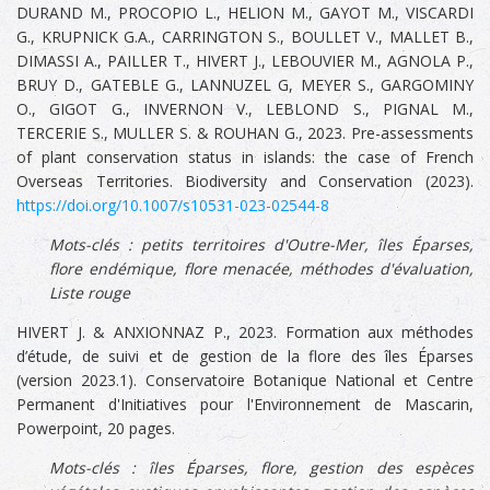
DURAND M., PROCOPIO L., HELION M., GAYOT M., VISCARDI
G., KRUPNICK G.A., CARRINGTON S., BOULLET V., MALLET B.,
DIMASSI A., PAILLER T., HIVERT J., LEBOUVIER M., AGNOLA P.,
BRUY D., GATEBLE G., LANNUZEL G, MEYER S., GARGOMINY
O., GIGOT G., INVERNON V., LEBLOND S., PIGNAL M.,
TERCERIE S., MULLER S. & ROUHAN G., 2023. Pre-assessments
of plant conservation status in islands: the case of French
Overseas Territories. Biodiversity and Conservation (2023).
https://doi.org/10.1007/s10531-023-02544-8
Mots-clés : petits territoires d'Outre-Mer,
îles Éparses,
flore endémique, flore menacée, méthodes d'évaluation,
Liste rouge
HIVERT J. & ANXIONNAZ P., 2023. Formation aux méthodes
d’étude, de suivi et de gestion de la flore des îles Éparses
(version 2023.1). Conservatoire Botanique National et Centre
Permanent d'Initiatives pour l'Environnement de Mascarin,
Powerpoint, 20 pages.
Mots-clés :
îles Éparses, flore, gestion des espèces